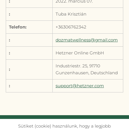
:
2022. március 07.
:
Tuba Krisztián
Telefon:
+36306762342
:
dozmatwellness@gmail.com
:
Hetzner Online GmbH
Industriestr. 25, 91710
:
Gunzenhausen, Deutschland
:
support@hetzner.com
Sütiket (cookie) használunk, hogy a legjobb
Site Information
Datenschutz