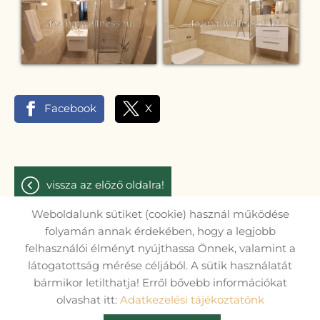
Facebook
X
vissza az előző oldalra!
Weboldalunk sütiket (cookie) használ működése
folyamán annak érdekében, hogy a legjobb
felhasználói élményt nyújthassa Önnek, valamint a
Oldal információk
Adatkezelési tájékoztató
látogatottság mérése céljából. A sütik használatát
bármikor letilthatja! Erről bővebb információkat
Impresszum
Sütik kezelése
olvashat itt:
Adatkezelési tájékoztatónk