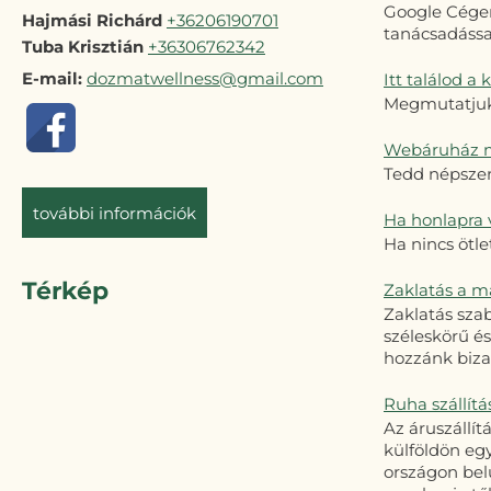
Google Cégem 
Hajmási Richárd
+36206190701
tanácsadássa
Tuba Krisztián
+36306762342
E-mail:
dozmatwellness@gmail.com
Itt találod 
Megmutatjuk,
Webáruház 
Tedd népszer
további információk
Ha honlapra
Ha nincs ötle
Térkép
Zaklatás a ma
Zaklatás sza
széleskörű és
hozzánk biza
Ruha szállítá
Az áruszállí
külföldön eg
országon belü