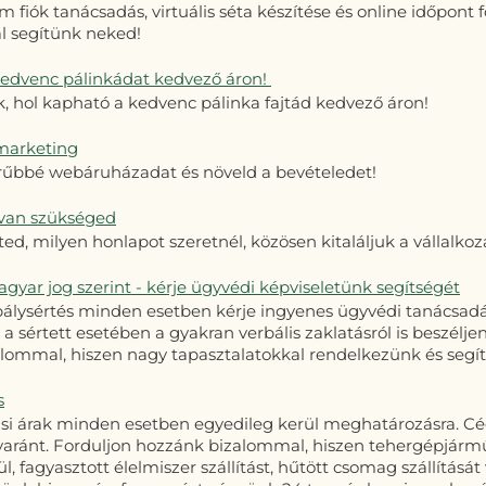
fiók tanácsadás, virtuális séta készítése és online időpont 
l segítünk neked!
a kedvenc pálinkádat kedvező áron!
 hol kapható a kedvenc pálinka fajtád kedvező áron!
marketing
űbbé webáruházadat és növeld a bevételedet!
 van szükséged
ted, milyen honlapot szeretnél, közösen kitaláljuk a vállalko
gyar jog szerint - kérje ügyvédi képviseletünk segítségét
bálysértés minden esetben kérje ingyenes ügyvédi tanácsadás
 a sértett esetében a gyakran verbális zaklatásról is beszélj
lommal, hiszen nagy tapasztalatokkal rendelkezünk és segí
s
tási árak minden esetben egyedileg kerül meghatározásra. Cég
yaránt. Forduljon hozzánk bizalommal, hiszen tehergépjárműv
l, fagyasztott élelmiszer szállítást, hűtött csomag szállítás