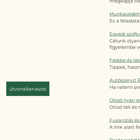
megkapja től
Munkavédelm
Ez a feladat
Egyedi szoftv
Célunk olyan
figyelembe v
Festési és la
Tippek, hasz
Autószerviz 
Ha valami pr
útvonaltervezés
Olcsó nyári 
Olcsó téli és
Fuvarozás és 
A link alatt 