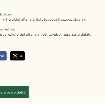
ebrecen
iki.hu oldal által ajánlott további hasznos oldalak.
ozmetika
are.hu oldal által ajánlott további hasznos oldalak.
ok
X
az előző oldalra!