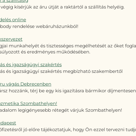
 a szállításig
végig kísérjük az áru útját a raktártól a szállítás helyéig.
delés online
 body rendelése webáruházunkból!
kszervezet
jai munkahelyét és tisztességes megélhetését az őket foglal
nsúlyozott és eredményes működésében.
s és igazságügyi szakértés
s és igazságügyi szakértés megbízható szakembertől
fru vágás Debrecenben
rsz hozzánk, térj be egy kis igazításra bármikor díjmentesen
ozmetika Szombathelyen!
sadalom legigényesebb rétegét várjuk Szombathelyen!
udapest
fizetésről jó előre tájékoztatjuk, hogy Ön ezzel tervezni tudj