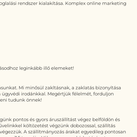
foglalási rendszer kialakítása. Komplex online marketing
zásodhoz leginkább illő elemeket!
unkat. Mi minősül zakltásnak, a zaklatás bizonyítása
en ügyvédi irodánkkal. Megértjük félelmét, forduljon
teni tudunk önnek!
ünk pontos és gyors áruszállítást végez belföldön és
elinkkel költözetést végzünk dobozossal, szállítás
át végezzük. A szállítmányozás árakat egyedileg pontosan