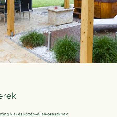
erek
ting kis- és középvállalkozásoknak