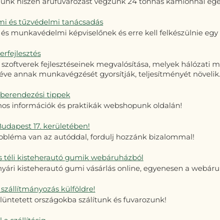
ünk hiszen árufuvarozást végzünk 24 tonnás kamionnal egés
i és tűzvédelmi tanácsadás
a és munkavédelmi képviselőnek és erre kell felkészülnie eg
erfejlesztés
 szoftverek fejlesztéseinek megvalósítása, melyek hálózati 
éve annak munkavégzését gyorsítják, teljesítményét növelik
kberendezési tippek
nos információk és praktikák webshopunk oldalán!
Budapest 17. kerületében!
obléma van az autóddal, fordulj hozzánk bizalommal!
és téli kisteherautó gumik webáruházból
 nyári kisteherautó gumi vásárlás online, egyenesen a webáru
szállítmányozás külföldre!
felüntetett országokba szálítunk és fuvarozunk!