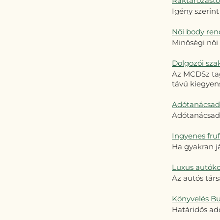
Raktározástól
Igény szerint 
Női body ren
Minőségi női
Dolgozói sza
Az MCDSz tag
távú kiegye
Adótanácsadá
Adótanácsadá
Ingyenes fru
Ha gyakran já
Luxus autók
Az autós tár
Könyvelés B
Határidős adó