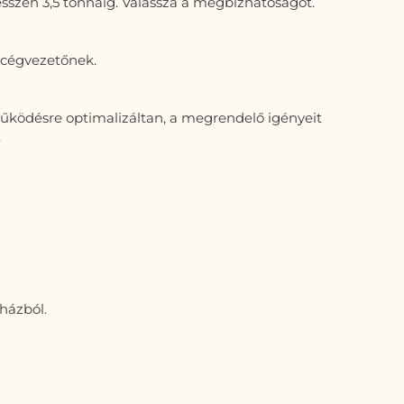
szen 3,5 tonnáig. Válassza a megbízhatóságot.
y cégvezetőnek.
működésre optimalizáltan, a megrendelő igényeit
.
házból.