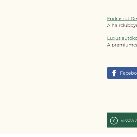
Fodrászat D
A hairclubbyn
Luxus autók
A premiumcarc
Facebo
vissza 