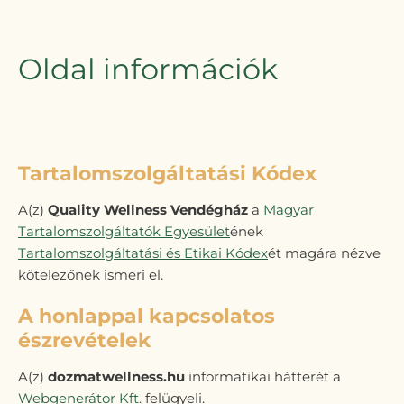
Oldal információk
Tartalomszolgáltatási Kódex
A(z)
Quality Wellness Vendégház
a
Magyar
Tartalomszolgáltatók Egyesület
ének
Tartalomszolgáltatási és Etikai Kódex
ét magára nézve
kötelezőnek ismeri el.
A honlappal kapcsolatos
észrevételek
A(z)
dozmatwellness.hu
informatikai hátterét a
Webgenerátor Kft.
felügyeli.